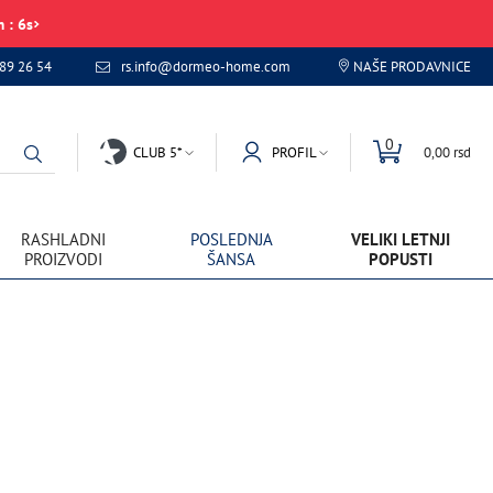
m
:
6
s
89 26 54
rs.info@dormeo-home.com
NAŠE PRODAVNICE
0
CLUB 5*
PROFIL
0,00 rsd
RASHLADNI
POSLEDNJA
VELIKI LETNJI
PROIZVODI
ŠANSA
POPUSTI