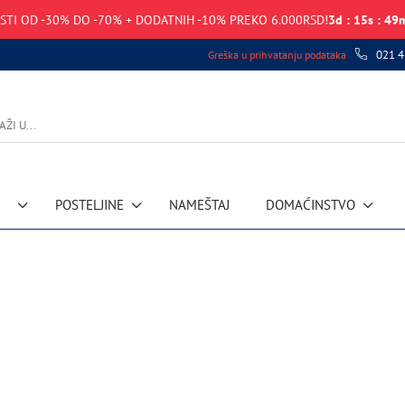
STI OD -30% DO -70% + DODATNIH -10% PREKO 6.000RSD!
3
d
:
15
s
:
49
021 4
Greška u prihvatanju podataka
POSTELJINE
NAMEŠTAJ
DOMAĆINSTVO