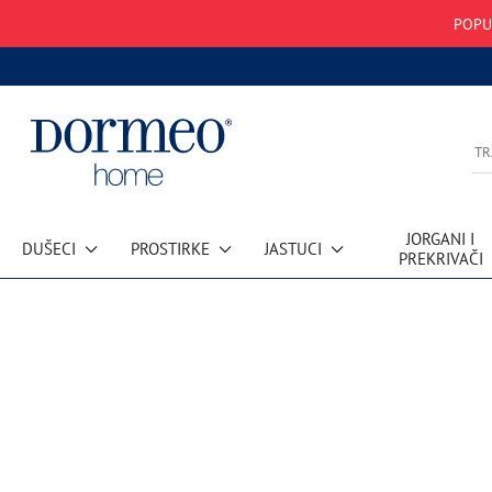
POPU
JORGANI I
DUŠECI
PROSTIRKE
JASTUCI
PREKRIVAČI
Greška u prihvatanju podataka