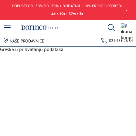
POPUSTI OD -30% DO -70% + DODATNIH -10% PREKO 6.000RSD!
4
d
:
19
s
:
37
m
:
4
s
0
021 489 26 54
NAŠE PRODAVNICE
Greška u prihvatanju podataka