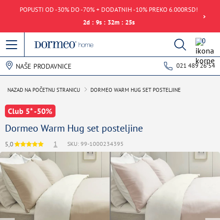
POPUSTI OD -30% DO -70% + DODATNIH -10% PREKO 6.000RSD!
2
d
:
9
s
:
32
m
:
24
s
0
021 489 26 54
NAŠE PRODAVNICE
Club 5* -50%
Dormeo Warm Hug set posteljine
1
5,0
SKU: 99-1000234395