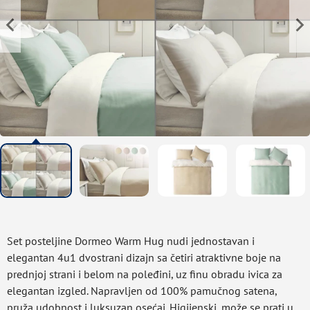
Set posteljine Dormeo Warm Hug nudi jednostavan i
elegantan 4u1 dvostrani dizajn sa četiri atraktivne boje na
prednjoj strani i belom na poleđini, uz finu obradu ivica za
elegantan izgled. Napravljen od 100% pamučnog satena,
pruža udobnost i luksuzan osećaj. Higijenski, može se prati u