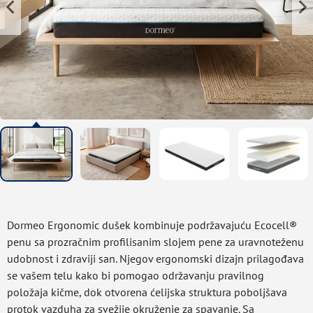
Dormeo Ergonomic dušek kombinuje podržavajuću Ecocell®
penu sa prozračnim profilisanim slojem pene za uravnoteženu
udobnost i zdraviji san. Njegov ergonomski dizajn prilagođava
se vašem telu kako bi pomogao održavanju pravilnog
položaja kičme, dok otvorena ćelijska struktura poboljšava
protok vazduha za svežije okruženje za spavanje. Sa