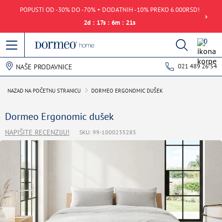
POPUSTI OD -30% DO -70% + DODATNIH -10% PREKO 6.000RSD!
2
d
:
17
s
:
6
m
:
21
s
0
021 489 26 54
NAŠE PRODAVNICE
NAZAD NA POČETNU STRANICU
DORMEO ERGONOMIC DUŠEK
Dormeo Ergonomic dušek
NAPIŠITE RECENZIJU!
SKU: 99-1000235285