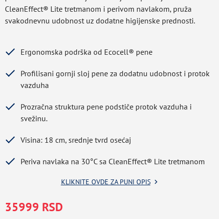
CleanEffect® Lite tretmanom i perivom navlakom, pruža
svakodnevnu udobnost uz dodatne higijenske prednosti.
Ergonomska podrška od Ecocell® pene
Profilisani gornji sloj pene za dodatnu udobnost i protok
vazduha
Prozračna struktura pene podstiče protok vazduha i
svežinu.
Visina: 18 cm, srednje tvrd osećaj
Periva navlaka na 30°C sa CleanEffect® Lite tretmanom
KLIKNITE OVDE ZA PUNI OPIS
Greška u prihvatanju podataka
35999 RSD