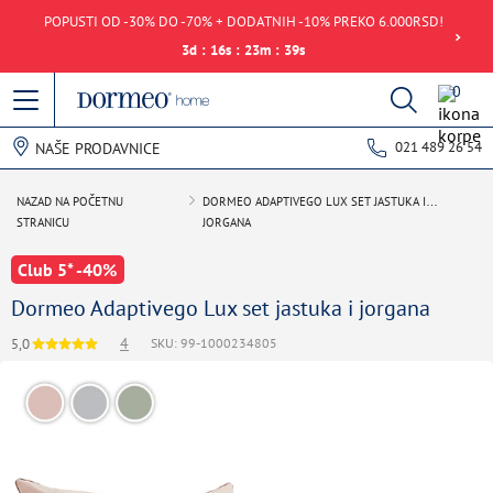
POPUSTI OD -30% DO -70% + DODATNIH -10% PREKO 6.000RSD!
3
d
:
16
s
:
23
m
:
39
s
0
021 489 26 54
NAŠE PRODAVNICE
NAZAD NA POČETNU
DORMEO ADAPTIVEGO LUX SET JASTUKA I
STRANICU
JORGANA
Club 5* -40%
Dormeo Adaptivego Lux set jastuka i jorgana
4
5,0
SKU: 99-1000234805