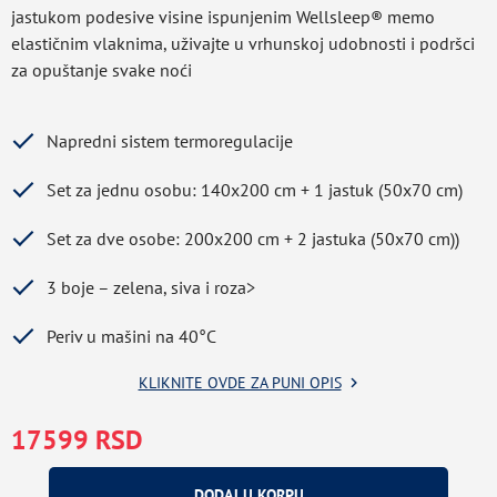
jastukom podesive visine ispunjenim Wellsleep® memo
elastičnim vlaknima, uživajte u vrhunskoj udobnosti i podršci
za opuštanje svake noći
Napredni sistem termoregulacije
Set za jednu osobu: 140x200 cm + 1 jastuk (50x70 cm)
Set za dve osobe: 200x200 cm + 2 jastuka (50x70 cm))
3 boje – zelena, siva i roza>
Periv u mašini na 40°C
KLIKNITE OVDE ZA PUNI OPIS
Greška u prihvatanju podataka
17599 RSD
DODAJ U KORPU